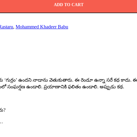
ADD TO CART
Rastaru
,
Mohammed Khadeer Babu
ందరు ‘గుర్రం’ ఉందని నాడాను వెతుకుతారు. ఈ రెండూ ఉన్నా సరే కథ కాదు. ఈ 
ాణంలో సంఘర్షణ ఉండాలి. ప్రయాణానికి ఫలితం ఉండాలి. అప్పుడు కథ.
రు?
ే…