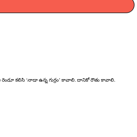
రెండూ కలిసి ‘నాడా ఉన్న గుర్రం’ కావాలి. దానికో రౌతు కావాలి.