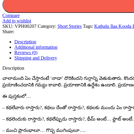
Compare
Add to wishlist
SKU:
VPH00207
Category:
Short Stories
Tags:
Kathalu Ilaa Kooda 
Share:
Description
Additional information
Reviews (0)
Shipping and Delivery
Description
చాలామంది ఏం చేస్తారంటే ‘నాడా’ దొరికిందని గుర్రాన్ని వెతుకుతారు. కొ
ప్రయాణించడానికి గమ్యం కావాలి. ప్రయాణానికి ఉద్దేశం ఉండాలి. ప్రయ
ఈ పుస్తకంలో…
– కథలేవారు రాస్తారు?, కథలు దేంతో రాస్తారు?, కథలకు ముందు ఏం రాస్తా
– కథలెందుకు రాస్తారు?, కథలేప్పుడు రాస్తారు?, థీమ్ అంటే… ఫ్లాట్ అంట
– మంచి ప్రారంభాలూ… గొప్ప ముగింపులూ….