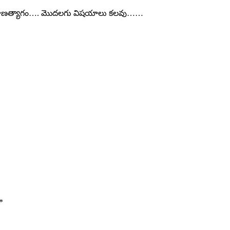
రే ప్రాణత్యాగం…. మొదలగు విషయాలు కలవు……
*