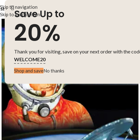
Skip to navigation
MENU
Save Up to
Skip to main content
20%
Thank you for visiting, save on your next order with the cod
WELCOME20
Shop and save
No thanks