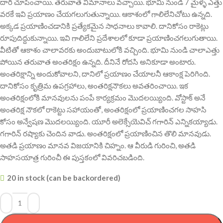
దారి చూపించాయి. తరువాత విమానాలు వచ్చాయి. భూమి నుండి 7 మైళ్ళ ఎత్తు
వరకే ఇవి ప్రయాణం చేయగలుగుతున్నాయి. ఆకాశంలో గాలిలేనిచోటు ఉన్నది.
అక్కడ ప్రయాణించడానికి ప్రత్యేకమైన సాధనాలు కావాలి. దానికోసం రాకెట్లు
రూపుదిద్దుకున్నాయి. ఇవి గాలిలేని ప్రదేశాలలో కూడా ప్రయాణించగలుగుతాయి.
వీటితో ఆకాశం చాలావరకు అందుబాటులోకి వచ్చింది. భూమి నుండి చాలాఎత్తు
పోయిన తరువాత అంతరిక్షం ఉన్నది. దీనినే రోదసి అనికూడా అంటారు.
అంతరిక్షాన్ని అందుకోవాలని, దానిలో ప్రయాణం చేయాలనీ ఆకాంక్ష పెరిగింది.
దానికోసం కృత్రిమ ఉపగ్రహాలు, అంతరిక్షనౌకలు అవతరించాయి. ఇక
అంతరిక్షంలోకి మానవులను పంపే కార్యక్రమం మొదలయ్యింది. వోస్టాక్‌ అనే
అంతరిక్ష నౌకలో రాకెట్టు సహాయంతో, అంతరిక్షంలో ప్రయాణించగల సాహసి
కోసం అన్వేషణ మొదలయ్యింది. యూరీ అలెక్సేయెవిచ్‌ గగారిన్‌ ఎన్నికయ్యాడు.
గగారిన్‌ రష్యాకు చెందిన వాడు. అంతరిక్షంలో ప్రయాణించిన తొలి మానవుడు.
అతడి ప్రయాణం మానవ విజయానికి చిహ్నం. ఆ వీరుడి గురించి, అతడి
సాహసయాత్ర గురించీ ఈ పుస్తకంలో వివరిచబడింది.
20 in stock (can be backordered)