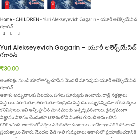
Home
-
CHILDREN
-
Yuri Alekseyevich Gagarin – యూరీ అలెక్స్‌యేవిచ్‌
గగారిన్‌
Yuri Alekseyevich Gagarin – యూరీ అలెక్స్‌యేవిచ్‌
గగారిన్‌
₹
30.00
అంతరిక్షం నుండి భూగోళాన్ని చూసిన మొదటి మానవుడు యూరీ అలెక్స్‌యేవిచ్‌
గగారిన్‌.
ఆకాశం అద్భుతాలకు నిలయం. పగలు సూర్యుడు ఉంటాడు. రాత్రి నక్షత్రాలు
వస్తాయి. పెరుగుతూ, తరుగుతూ చంద్రుడు వస్తాడు. అప్పుడప్పుడూ తోకచుక్కలు
కనిపిస్తాయి. ఇవి అన్నీ ప్రాచీన మానవులకు ఆశ్చర్యపరిచాయి. క్రమక్రమంగా
విజ్ఞానం వికాసం చెందుతూ ఆకాశంలోని వింతల గురించి అవగాహన
కలిగించింది. ఆకాశంలో పక్షలు ఎరుగుతూ ఉంటాయి. వాటిలాగా ఎగిరి పోవాలని
ప్రయత్నాలు చేశారు. మొదట వేడి గాలి గుమ్మటాలు ఆకాశంలో ప్రయాణించడానికి