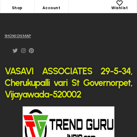
Shop
Account
Wishlist
SHOW ON MAP
VASAVI ASSOCIATES 29-5-34,
Cherukupalli vari St Governorpet,
Vijayawada-520002