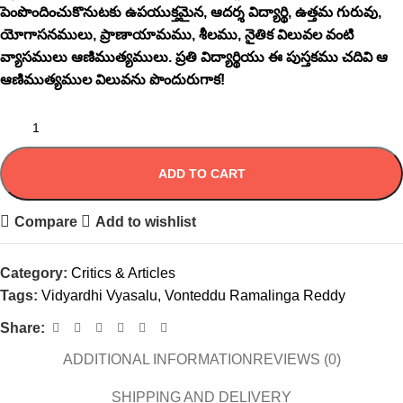
పెంపొందించుకొనుటకు ఉపయుక్తమైన, ఆదర్శ విద్యార్థి, ఉత్తమ గురువు,
యోగాసనములు, ప్రాణాయామము, శీలము, నైతిక విలువల వంటి
వ్యాసములు ఆణిముత్యములు. ప్రతి విద్యార్థియు ఈ పుస్తకము చదివి ఆ
ఆణిముత్యముల విలువను పొందురుగాక!
ADD TO CART
Compare
Add to wishlist
Category:
Critics & Articles
Tags:
Vidyardhi Vyasalu
,
Vonteddu Ramalinga Reddy
Share:
ADDITIONAL INFORMATION
REVIEWS (0)
SHIPPING AND DELIVERY