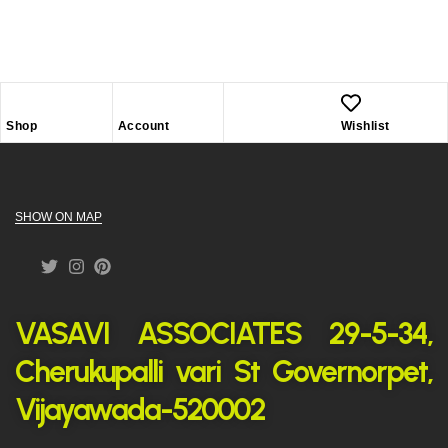
Shop
Account
Wishlist
SHOW ON MAP
VASAVI ASSOCIATES 29-5-34,
Cherukupalli vari St Governorpet,
Vijayawada-520002