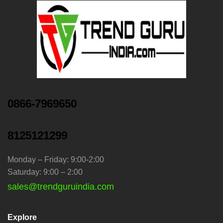
0866-7969650
8125121299
Monday – Friday: 9:00-2:00
Saturday: 9:00 – 2:00
sales@trendguruindia.com
Explore