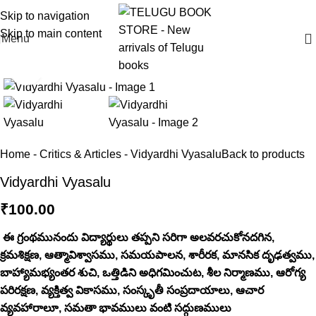
Skip to navigation
Skip to main content
Menu
Click to enlarge
Home
-
Critics & Articles
-
Vidyardhi Vyasalu
Back to products
Vidyardhi Vyasalu
₹
100.00
ఈ గ్రంథమునందు విద్యార్థులు తప్పని సరిగా అలవరచుకోనదగిన,
క్రమశిక్షణ, ఆత్మావిశ్వాసము, సమయపాలన, శారీరక, మానసిక దృఢత్వము,
బాహ్యామభ్యంతర శుచి, ఒత్తిడిని అధిగమించుట, శీల నిర్మాణము, ఆరోగ్య
పరిరక్షణ, వ్యక్తిత్వ వికాసము, సంస్కృతీ సంప్రదాయాలు, ఆచార
వ్యవహారాలూ, సమతా భావములు వంటి సద్గుణములు