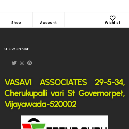
Shop
Account
Wishlist
SHOW ON MAP
VASAVI ASSOCIATES 29-5-34,
Cherukupalli vari St Governorpet,
Vijayawada-520002