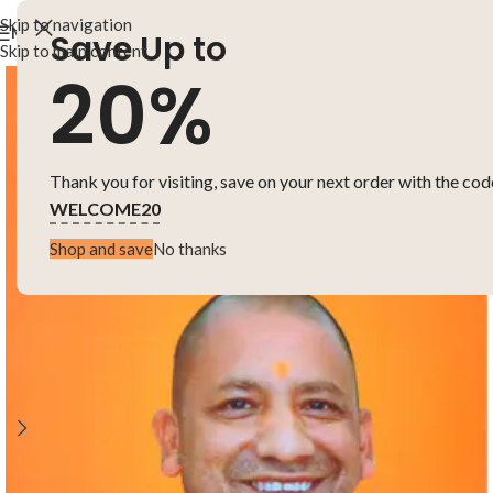
Skip to navigation
MENU
Save Up to
Skip to main content
20%
Thank you for visiting, save on your next order with the cod
WELCOME20
Shop and save
No thanks