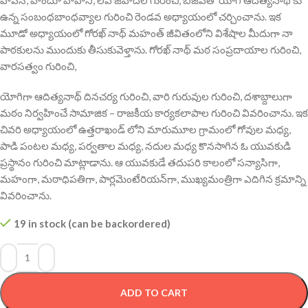
ఉన్న సంబంధబాంధవ్యాల గురించి రెండవ అధ్యాయంలో చర్చించాను. ఇక
మూడో అధ్యాయంలో గోరఖ్ నాథ్ మహంత్ జీవితంలోని విశేషాల మీదుగా నా
పాఠకులను ముందుకు తీసుకువెళ్తాను. గోరఖ్ నాథ్ మఠ సంప్రదాయాల గురించి,
వారసత్వం గురించి,
యోగిగా ఆదిత్యనాథ్ దినచర్య గురించి, వారి గురువుల గురించి, దశాబ్దాలుగా
మఠం నిర్వహించే సామాజిక – రాజకీయ కార్యకలాపాల గురించి వివరించాను. ఇక
చివరి అధ్యాయంలో ఉత్తరాఖండ్ లోని మారుమూల గ్రామంలో గోవుల మధ్య,
పాడి పంటల మధ్య, పర్వతాల మధ్య, నదుల మధ్య కొనసాగిన ఓ యువకుడి
ప్రస్థానం గురించి మాట్లాడాను. ఆ యువకుడే తదుపరి కాలంలో సన్యాసిగా,
మహంగా, మఠాధిపతిగా, పార్లమెంటేరియన్‌గా, ముఖ్యమంత్రిగా ఎదిగిన క్రమాన్ని
వివరించాను.
19 in stock (can be backordered)
ADD TO CART