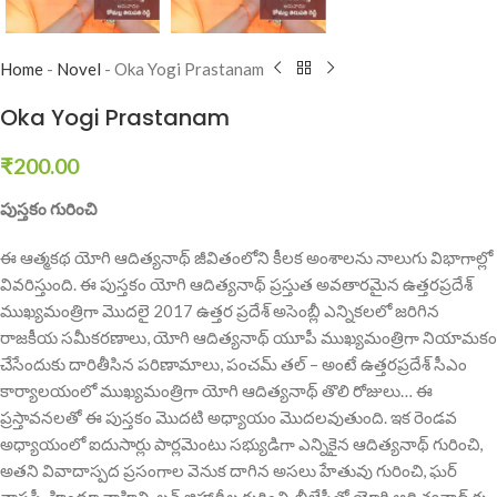
Home
-
Novel
-
Oka Yogi Prastanam
Oka Yogi Prastanam
₹
200.00
పుస్తకం గురించి
ఈ ఆత్మకథ యోగి ఆదిత్యనాథ్ జీవితంలోని కీలక అంశాలను నాలుగు విభాగాల్లో
వివరిస్తుంది. ఈ పుస్తకం యోగి ఆదిత్యనాథ్ ప్రస్తుత అవతారమైన ఉత్తరప్రదేశ్
ముఖ్యమంత్రిగా మొదలై 2017 ఉత్తర ప్రదేశ్ అసెంబ్లీ ఎన్నికలలో జరిగిన
రాజకీయ సమీకరణాలు, యోగి ఆదిత్యనాథ్ యూపీ ముఖ్యమంత్రిగా నియామకం
చేసేందుకు దారితీసిన పరిణామాలు, పంచమ్ తల్ – అంటే ఉత్తరప్రదేశ్ సీఎం
కార్యాలయంలో ముఖ్యమంత్రిగా యోగి ఆదిత్యనాథ్ తొలి రోజులు… ఈ
ప్రస్తావనలతో ఈ పుస్తకం మొదటి అధ్యాయం మొదలవుతుంది. ఇక రెండవ
అధ్యాయంలో ఐదుసార్లు పార్లమెంటు సభ్యుడిగా ఎన్నికైన ఆదిత్యనాథ్ గురించి,
అతని వివాదాస్పద ప్రసంగాల వెనుక దాగిన అసలు హేతువు గురించి, ఘర్
వాపసీ, హిందూ వాహిని, లవ్ జిహాదీల గురించి, బీజేపీతో యోగి ఆదిత్యనాథ్ కు