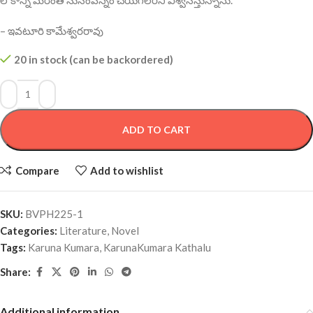
– ఇవటూరి కామేశ్వరరావు
20 in stock (can be backordered)
ADD TO CART
Compare
Add to wishlist
SKU:
BVPH225-1
Categories:
Literature
,
Novel
Tags:
Karuna Kumara
,
KarunaKumara Kathalu
Share:
Additional information