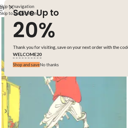
Skip to navigation
MENU
Save Up to
Skip to main content
20%
Thank you for visiting, save on your next order with the cod
WELCOME20
Shop and save
No thanks