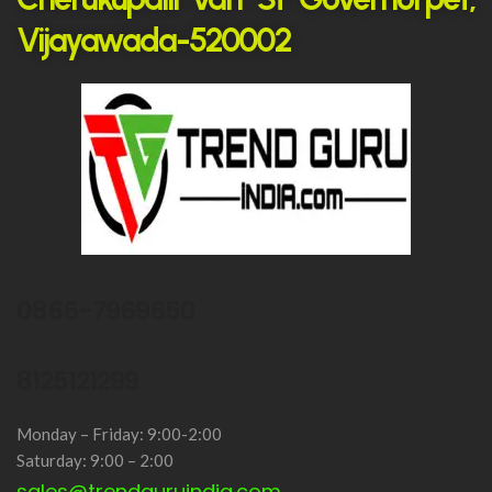
Vijayawada-520002
0866-7969650
8125121299
Monday – Friday: 9:00-2:00
Saturday: 9:00 – 2:00
sales@trendguruindia.com