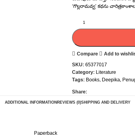
‘గొల్లరామవ్వ’ కథను చారిత్రకాంశాల
Compare
Add to wishli
SKU:
65377017
Category:
Literature
Tags:
Books
,
Deepika
,
Penu
Share:
ADDITIONAL INFORMATION
REVIEWS (0)
SHIPPING AND DELIVERY
Paperback