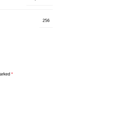
256
marked
*