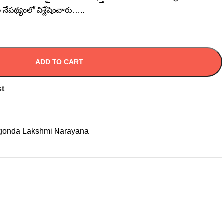
 నేపథ్యంలో విశ్లేషించారు…..
ADD TO CART
st
gonda Lakshmi Narayana