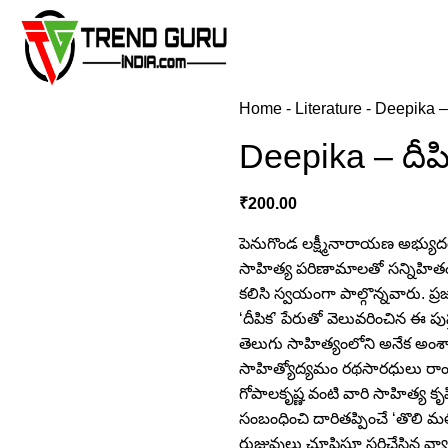
Home
-
Literature
-
Deepika – 
Deepika – దీప
₹
200.00
పెనుగొండ లక్ష్మీనారాయణ అభ్య
సాహిత్య పరిణామాలతో సన్నిహిత
కలిసి స్వయంగా పాల్గొన్నవారు. ప్రజా
‘దీపిక’ పేరుతో వెలువరించిన ఈ పు
తెలుగు సాహిత్యంలోని అనేక అం
సాహిత్యోద్యమం రథసారధులు రాంభట్
గోపాలకృష్ణ వంటి వారి సాహిత్య క
సంబంధించి దారితప్పించే ‘తొలి మ
రుజువులు చూపిస్తూ సరిచేసిన వ్య