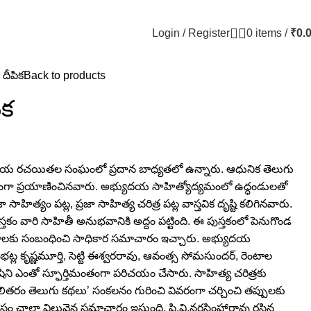
Login / Register
0
items
/
₹
0.
దీపిక
Back to products
ిక
ుదయ రచయితల సంఘంలో ప్రదాన బాధ్యతలో ఉన్నారు. ఆధునిక తెలుగు
ంగా ప్రయాణించినవారు. అభ్యుదయ సాహిత్యోద్యమంలో ఉద్ధండులతో
 సాహిత్యం పట్ల, ప్రజా సాహిత్య చరిత్ర పట్ల వాస్తవిక దృష్టి కలిగినవారు.
స్తకం వారి సాహితీ అనుభవానికి అద్దం పట్టింది. ఈ పుస్తకంలో పెనుగొండ
శాలకు సంబంధించి సాధికార సమాచారం ఇచ్చారు. అభ్యుదయ
ల కృష్ణమూర్తి, సెట్టి ఈశ్వరరావు, ఆవంత్స సోమసుందర్‌, రెంటాల
ృషిని ఎంతో స్ఫూర్తిమంతంగా పరిచయం చేసారు. సాహిత్య చరిత్రకు
లితరం తెలుగు కథలు’ సంకలనం గురించి వివరంగా చర్చించి తప్పులకు
ాసం చాలా విలువైన సమాచారం ఇస్తుంది. పి.వి.నరసింహారావు రసిన