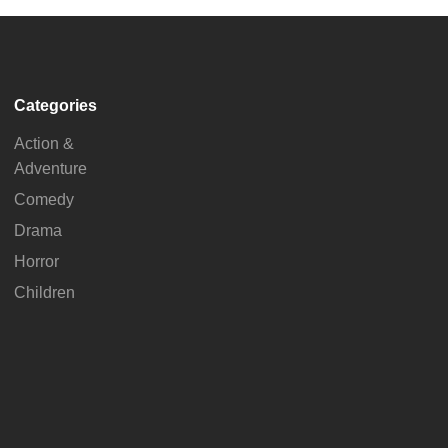
Categories
Action &
Adventure
Comedy
Drama
Horror
Children