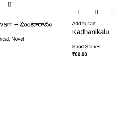
avam – ఘంటారావం
Add to cart
Kadhanikalu
rical
,
Novel
Short Stories
₹
60.00