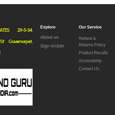
Explore
Our Service
ATES 29-5-34,
About us
Refund &
 St Governorpet,
Returns Policy
Sign in/Join
2
Product Recalls
Accessibility
Contact Us