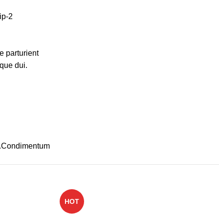
 parturient
que dui.
ros.Condimentum
HOT