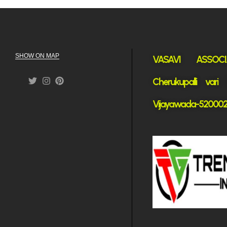
SHOW ON MAP
VASAVI ASSOCI
Cherukupalli vari
Vijayawada-52000