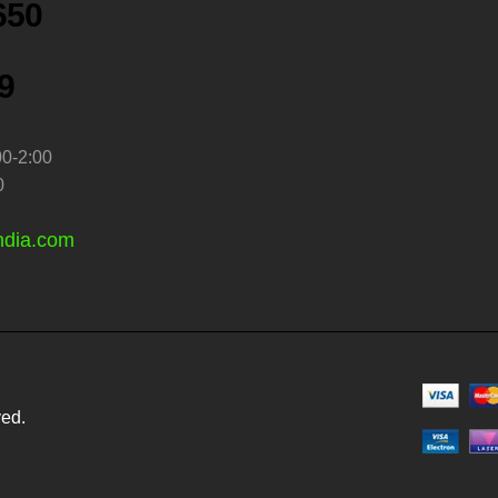
650
9
00-2:00
0
ndia.com
ved.