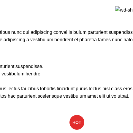
bus nunc dui adipiscing convallis bulum parturient suspendisse
ue adipiscing a vestibulum hendrerit et pharetra fames nunc nato
rturient suspendisse.
a vestibulum hendre.
us lectus faucibus lobortis tincidunt purus lectus nisl class e
os hac parturient scelerisque vestibulum amet elit ut volutpat.
HOT