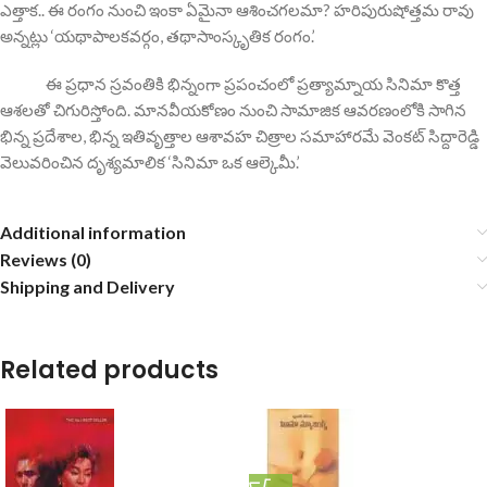
ఎత్తాక.. ఈ రంగం నుంచి ఇంకా ఏమైనా ఆశించగలమా? హరిపురుషోత్తమ రావు
అన్నట్లు ‘యథాపాలకవర్గం, తథాసాంస్కృతిక రంగం.’
ఈ ప్రధాన స్రవంతికి భిన్నంగా ప్రపంచంలో ప్రత్యామ్నాయ సినిమా కొత్త
ఆశలతో చిగురిస్తోంది. మానవీయకోణం నుంచి సామాజిక ఆవరణంలోకి సాగిన
భిన్న ప్రదేశాల, భిన్న ఇతివృత్తాల ఆశావహ చిత్రాల సమాహారమే వెంకట్ సిద్దారెడ్డి
వెలువరించిన దృశ్యమాలిక ‘సినిమా ఒక ఆల్కెమీ.’
Additional information
Reviews (0)
Shipping and Delivery
Related products