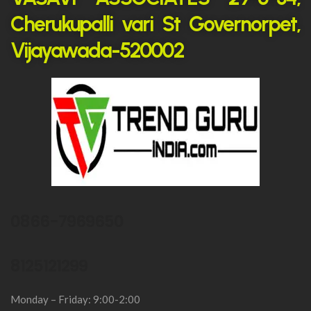
Cherukupalli vari St Governorpet,
Vijayawada-520002
0866-7969650
8125121299
Monday – Friday: 9:00-2:00