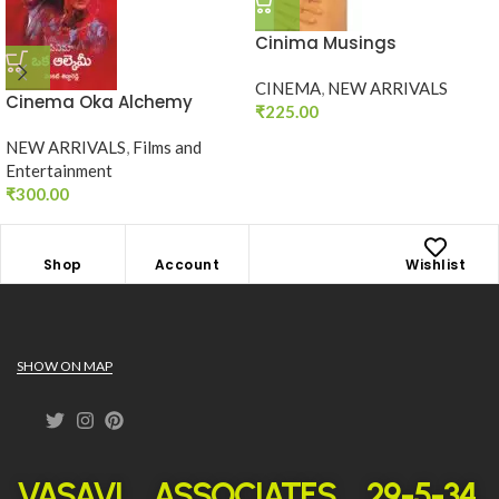
Cinima Musings
CINEMA
,
NEW ARRIVALS
Cinema Oka Alchemy
₹
225.00
NEW ARRIVALS
,
Films and
Entertainment
₹
300.00
Shop
Account
Wishlist
SHOW ON MAP
VASAVI ASSOCIATES 29-5-34,