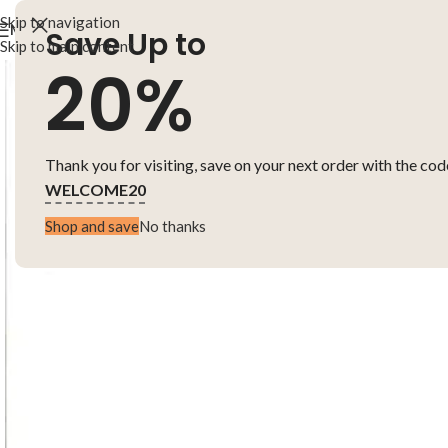
Skip to navigation
MENU
Save Up to
Skip to main content
20%
Thank you for visiting, save on your next order with the cod
WELCOME20
Shop and save
No thanks