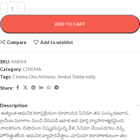
ADD TO CART
Compare
Add to wishlist
SKU:
AN004
Category:
CINEMA
Tags:
Cinema Oka Alchemy
,
Venkat Siddareddy
Share:
Description
అత్యంత ఆధునిక కళాప్రక్రియగా రూపొందిన సినిమా తన సంస్కరణవాడ,
గ్రామీణ మూలాల నుంచి వేరుపడి ఇవాళ అది పూర్తి వ్యాపారాత్మకమైంది.
నాటకరంగం విషాదంగా నిష్క్రమిస్తున్న వేళ, సినిమా వేయిపడగలు విప్పి
హోరెత్తుతోంది. ఆధునిక వ్యాపారవేత్తలు, మాఫియా కలాపోశాకులుగా తల