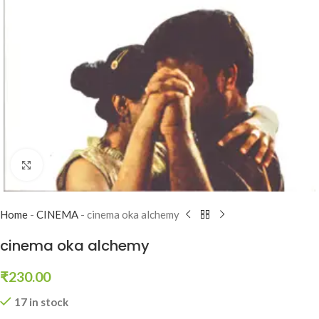
Click to enlarge
Home
-
CINEMA
-
cinema oka alchemy
cinema oka alchemy
₹
230.00
17 in stock