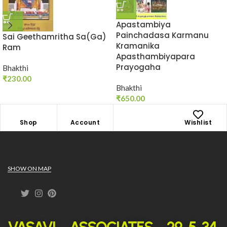
Apastambiya
Painchadasa Karmanu
Sai Geethamritha Sa(Ga)
Kramanika
Ram
Apasthambiyapara
Prayogaha
Bhakthi
₹
230.00
Bhakthi
₹
650.00
Shop
Account
Wishlist
SHOW ON MAP