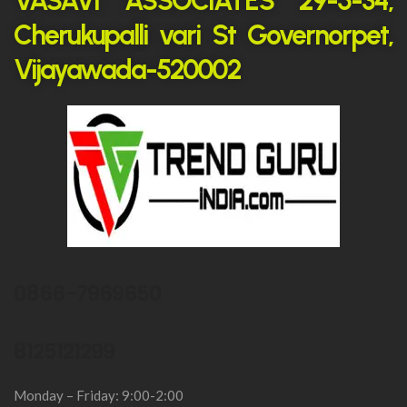
VASAVI ASSOCIATES 29-5-34,
Cherukupalli vari St Governorpet,
Vijayawada-520002
0866-7969650
8125121299
Monday – Friday: 9:00-2:00