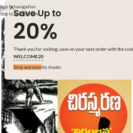
Skip to navigation
MENU
Save Up to
Skip to main content
20%
Thank you for visiting, save on your next order with the cod
WELCOME20
Shop and save
No thanks