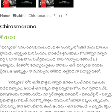
Home
-
Bhakthi
-
Chirasmarana
Chirasmarana
₹
70.00
“చిరస్మరణ” నవల రచనకు సంబంధించి ఈ సందర్భంలో ఒకటి రెండు మాటలు
వ్రాయడం అప్రస్తుత మనిపించదు. భారతదేశ శ్రమజీవులు కొనసాగిస్తూ వచ్చిన
వర్గ సమారా ఇతిహాసం సుదీర్ఘమయింది. దాని గగుర్పాటు కలిగించే ఒక
అధ్యాయం కేరళలోని కయ్యూరు రైతుల పోరాటం. అదే ‘చిరస్మరణ’ రచనకు
ప్రేరణ. ఆ ఇతివృత్తం నా మనస్సును తాకినది, తట్టినది నా విద్యార్థి దశలో.
“చిరస్మరణ” లోని అనేక పాత్రలు వాస్తవ జీవితం నుంచే నవల పుటలకు
నడిచి వచ్చాయి. అయితే అవి ఇక్కడ పాత్ర నిర్వహణ కోసం రంగ ప్రసాదన వేష
భూషణాలను నిరాకరించలేదు. మాస్టర్ పాత్రకు మాధవన్ – మాధవేట్టన్ – స్ఫూర్తి,
ప్రభుపాత్రకు కామత్. మరికొన్ని పాత్రల విషయంలో జనాభా లెక్కలు చెప్పమొగం
వేయవచ్చు. కాని అలాంటివారు ఉండి ఉండరు – అని ఖరాఖండిగా చెప్పడం కష్టం.
“చిరస్మరణ” జయప్రియతను సంపాదించాకపోయినా, అల్ప సంఖ్యాకులైన