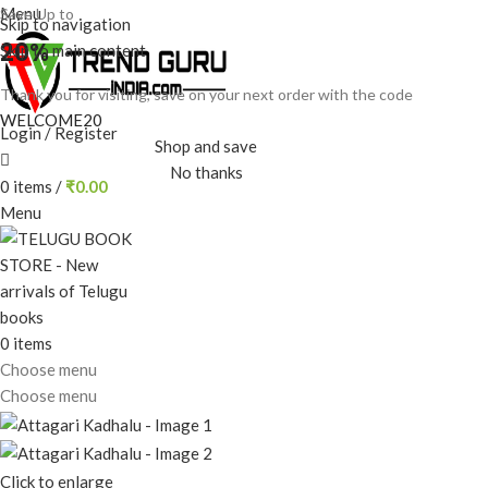
Menu
Save Up to
Skip to navigation
20%
Skip to main content
Thank you for visiting, save on your next order with the code
WELCOME20
Login / Register
Shop and save
No thanks
0
items
/
₹
0.00
Menu
0
items
Choose menu
Choose menu
Click to enlarge