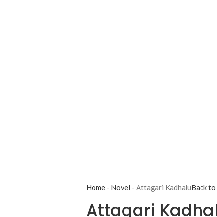
Home
-
Novel
-
Attagari Kadhalu
Back to
Attagari Kadha