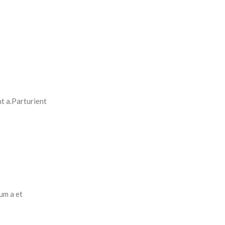
t a.Parturient
um a et