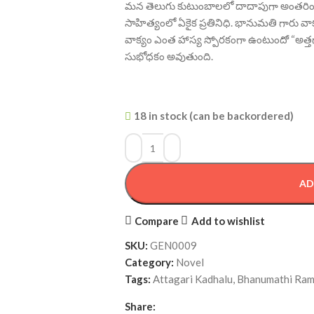
మన తెలుగు కుటుంబాలలో దాదాపుగా అంతరించి పో
సాహిత్యంలో ఏకైక ప్రతినిధి. భానుమతి గారు 
వాక్యం ఎంత హాస్య స్పోరకంగా ఉంటుందో “అత్తగ
సుభోధకం అవుతుంది.
18 in stock (can be backordered)
AD
Compare
Add to wishlist
SKU:
GEN0009
Category:
Novel
Tags:
Attagari Kadhalu
,
Bhanumathi Ram
Share: