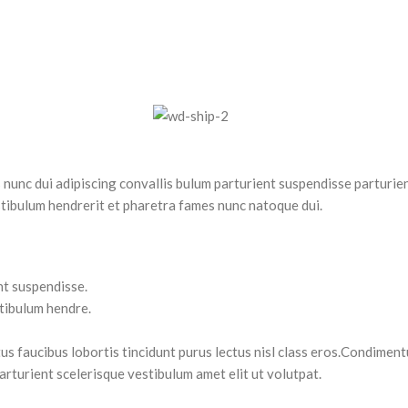
unc dui adipiscing convallis bulum parturient suspendisse parturien
stibulum hendrerit et pharetra fames nunc natoque dui.
nt suspendisse.
stibulum hendre.
us faucibus lobortis tincidunt purus lectus nisl class eros.Condiment
rturient scelerisque vestibulum amet elit ut volutpat.