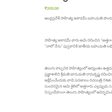
₹
300.00
ఆంధ్రప్రదేశ్ సాహిత్య అకాడమీ బహుమతి పొం
సాహిత్య అకాడమీ వారు ఆమె రచించిన “అత్త
“నాలో నేను” పుస్తకానికి జాతీయ బహుమతి లభిస
తెలుగు కాల్పనిక సాహిత్యంలో ఆద్యంతం ఉత్
ప్రజ్ఞాశాలిని శ్రీమతి భానుమతి రామకృష్ణ రచిం
అక్షేపించేందుకు వాడె పదజాలం రచయిత్రి నిశి
సుందరమైన ఆమె శైలిలో అత్తగారు ఎల్లప్పుడు సజీ
నిస్సందేహంగా తెలుగు సాహిత్యంలో ఆవిర్భవించిన 