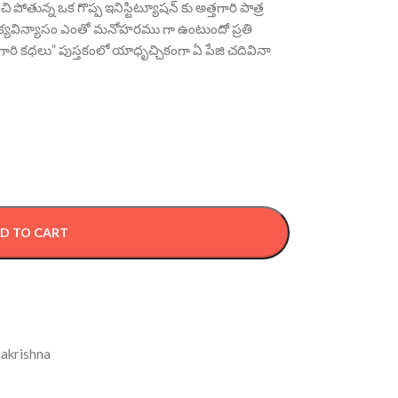
తున్న ఒక గొప్ప ఇనిస్టిట్యూషన్ కు అత్తగారి పాత్ర
వాక్యవిన్యాసం ఎంతో మనోహరము గా ఉంటుందో ప్రతి
ారి కధలు” పుస్తకంలో యాధృచ్చికంగా ఏ పేజి చదివినా
D TO CART
akrishna