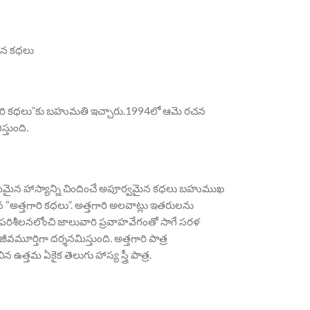
దిన కధలు
గారి కధలు”కు బహుమతి ఇచ్చారు.1994లో ఆమె రచన
్తుంది.
తమమైన హాస్యాన్ని చిందించే అపూర్వమైన కధలు బహుముఖ
చిన “అత్తగారి కధలు”. అత్తగారి అలవాట్లు ఇతరులను
త పరిశీలనలోంచి జాలువారి ప్రవాహవేగంతో సాగే సరళ
వమూర్తిగా దర్శనమిస్తుంది. అత్తగారి పాత్ర
ఉత్తమ ఏకైక తెలుగు హాస్య స్త్రీ పాత్ర.