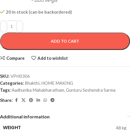
20 in stock (can be backordered)
ADD TO CART
Compare
Add to wishlist
SKU:
VPH0306
Categories:
Bhakthi
,
HOME MAKING
Tags:
Aadhunika Mahabharatham
,
Gunturu Seshendra Sarma
Share:
Additional information
WEIGHT
48 kg