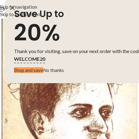
Skip to navigation
MENU
Save Up to
Skip to main content
20%
Thank you for visiting, save on your next order with the cod
WELCOME20
Shop and save
No thanks