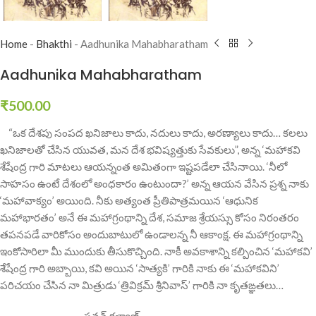
Home
-
Bhakthi
-
Aadhunika Mahabharatham
Aadhunika Mahabharatham
₹
500.00
“ఒక దేశపు సంపద ఖనిజాలు కాదు, నదులు కాదు, అరణ్యాలు కాదు… కలలు
ఖనిజాలతో చేసిన యువత, మన దేశ భవిష్యత్తుకు సేవకులు”, అన్న ‘మహాకవి
శేషేంద్ర గారి మాటలు ఆయన్నంత అమితంగా ఇష్టపడేలా చేసినాయి. ‘నీలో
సాహసం ఉంటే దేశంలో అంధకారం ఉంటుందా?’ అన్న ఆయన వేసిన ప్రశ్న నాకు
‘మహావాక్యం’ అయింది. నీకు అత్యంత ప్రీతిపాత్రమయిన ‘ఆధునిక
మహాభారతం’ అనే ఈ మహాగ్రంథాన్ని దేశ, సమాజ శ్రేయస్సు కోసం నిరంతరం
తపనపడే వారికోసం అందుబాటులో ఉండాలన్న నీ ఆకాంక్ష. ఈ మహాగ్రంథాన్ని
ఇంకోసారిలా మీ ముందుకు తీసుకొచ్చింది. నాకీ అవకాశాన్ని కల్పించిన ‘మహాకవి’
శేషేంద్ర గారి అబ్బాయి, కవి అయిన ‘సాత్యకి’ గారికి నాకు ఈ ‘మహాకవిని’
పరిచయం చేసిన నా మిత్రుడు ‘త్రివిక్రమ్ శ్రీనివాస్’ గారికి నా కృతఙ్ఞతలు…
– పవన్ కళ్యాణ్