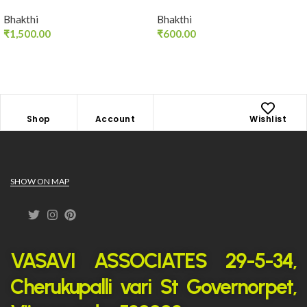
Bhakthi
Bhakthi
₹
1,500.00
₹
600.00
Shop
Account
Wishlist
SHOW ON MAP
VASAVI ASSOCIATES 29-5-34,
Cherukupalli vari St Governorpet,